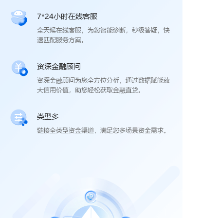
7*24小时在线客服
全天候在线客服，为您智能诊断，秒级答疑，快
速匹配服务方案。
资深金融顾问
资深金融顾问为您全方位分析，通过数据赋能放
大信用价值，助您轻松获取金融直贷。
类型多
链接全类型资金渠道，满足您多场景资金需求。