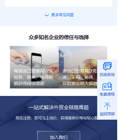
更多常见问题
众多知名企业的信任与选择
榴莲进口贸易商W凭
进出口贸易商D凭报
在线咨询
税务、报关、电商数
关、采购、销售、库
据获得授信增额
存数据实现大额融资
免费课程
一站式解决外贸全链路难题
返回顶部
现在注册，即可马上询价，获得最新价格与贴心服务
加入我们