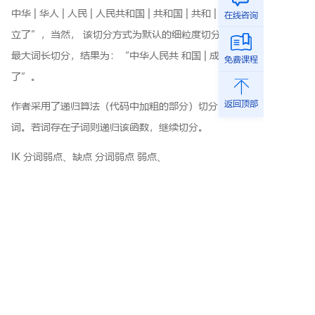
中华 | 华人 | 人民 | 人民共和国 | 共和国 | 共和 | 成立 |
在线咨询
立了”，当然， 该切分方式为默认的细粒度切分，若按
最大词长切分，结果为：“中华人民共 和国 | 成立 | 立
免费课程
了”。
返回顶部
作者采用了递归算法（代码中加粗的部分）切分 搜索
词。若词存在子词则递归该函数，继续切分。
IK 分词弱点、缺点 分词弱点 弱点、
总体来说，IK 是一个很不错的中文分词工具，但它自身
也存在一些缺点，比如： a. 对歧义分词还需要扩展、改
进，比如：”湖北石首” 和 “蒋介石首次访问”， 如
果用户搜索”石首”会把”蒋介石首次访问”也显示出
来。 b. 对英文单词的搜索还需改进，比
如：”IKAnalyzer”或”UU 音乐”，如果用户输 入搜
索关键词”IKAnaly”或”U”则无法搜索出结果。 c.