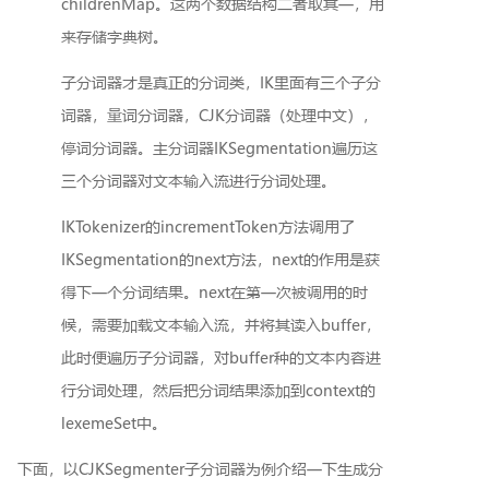
childrenMap。这两个数据结构二者取其一，用
来存储字典树。
子分词器才是真正的分词类，IK里面有三个子分
词器，量词分词器，CJK分词器（处理中文），
停词分词器。主分词器IKSegmentation遍历这
三个分词器对文本输入流进行分词处理。
IKTokenizer的incrementToken方法调用了
IKSegmentation的next方法，next的作用是获
得下一个分词结果。next在第一次被调用的时
候，需要加载文本输入流，并将其读入buffer，
此时便遍历子分词器，对buffer种的文本内容进
行分词处理，然后把分词结果添加到context的
lexemeSet中。
下面，以CJKSegmenter子分词器为例介绍一下生成分